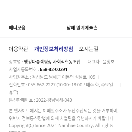
배너모음
남해 원예예술촌
남해 독일마을
남해군 관광문화재단
이용약관
개인정보처리방침
오시는길
남해군 문화관광과
상호명 :
앵강다숲캠핑장 사회적협동조합
대표자 : 윤창호
사업자등록번호 :
658-82-00391
사업장주소 : 경상남도 남해군 이동면 성남로 105
전화번호 : 055-862-2227 (10:00~18:00 / 매주 화, 수요일
휴무)
통신판매번호 : 2022-경남남해-043
본 웹사이트에서는 이메일주소가 무단수집되는 것을 거부하며,
위반시 정보통신망법에 의해
처벌됨을 유념하시기 바랍니다.
Copyright(C) Since 2021 Namhae Country, All rights
reserved.