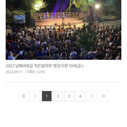
2023 남해바래길 작은음악회 '앵강극장' (9/8(금) )
2023-09-11
조회수 : 3270
1
2
3
4