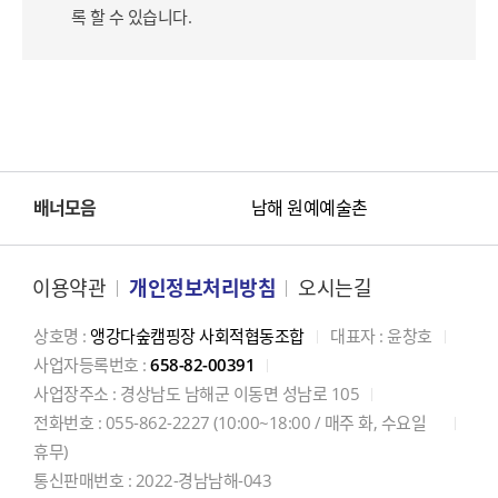
록 할 수 있습니다.
배너모음
남해 원예예술촌
남해 독일마을
남해군 관광문화재단
이용약관
개인정보처리방침
오시는길
남해군 문화관광과
상호명 :
앵강다숲캠핑장 사회적협동조합
대표자 : 윤창호
사업자등록번호 :
658-82-00391
사업장주소 : 경상남도 남해군 이동면 성남로 105
전화번호 : 055-862-2227 (10:00~18:00 / 매주 화, 수요일
휴무)
통신판매번호 : 2022-경남남해-043