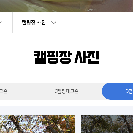
캠핑장 사진
캠핑장 사진
크존
C캠핑데크존
D