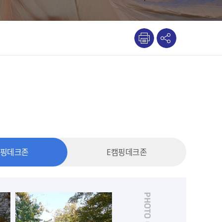
캠핑데크존
E캠핑데크존