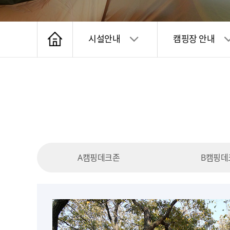
시설안내
캠핑장 안내
A캠핑데크존
B캠핑데