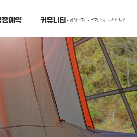
핑장예약
커뮤니티
홈
남해군청
문화관광
사이트맵