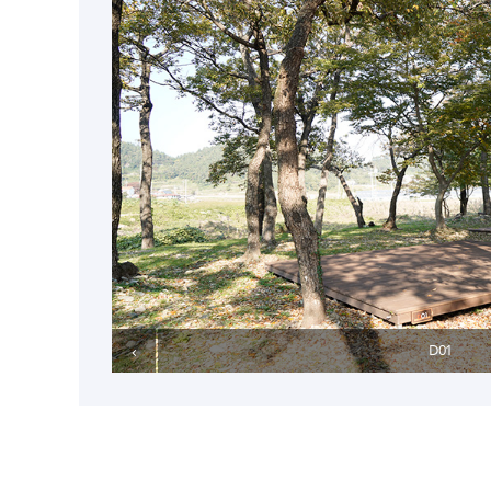
‹
D01