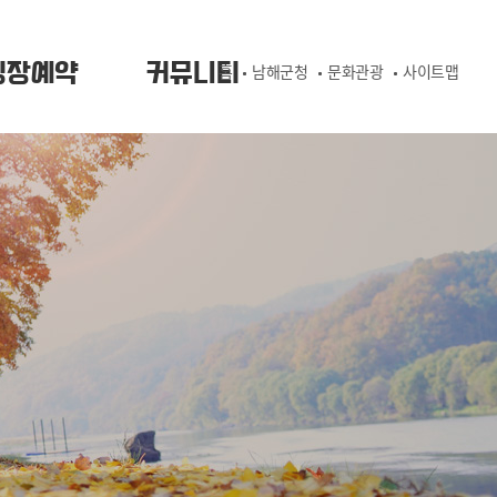
핑장예약
커뮤니티
홈
남해군청
문화관광
사이트맵