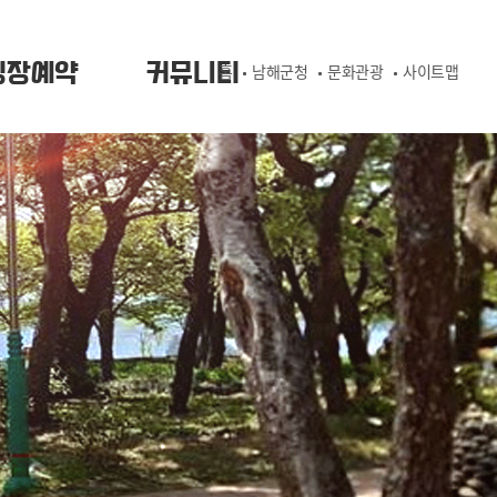
핑장예약
커뮤니티
홈
남해군청
문화관광
사이트맵