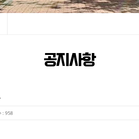
공지사항
.
 :
958